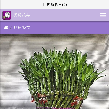
｜
購物車(0)
香緣花卉
盆栽/盆景