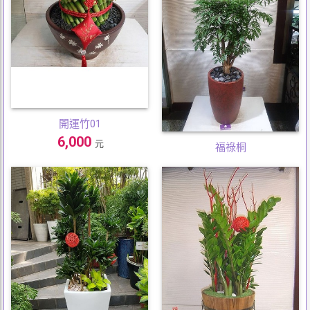
開運竹01
6,000
元
福祿桐