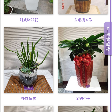
阿波羅盆栽
金錢樹盆栽
瀏
覽
記
錄
多肉植物
金鑽帝王