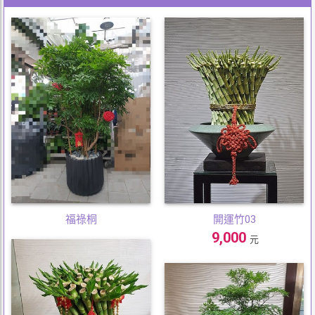
福祿桐
開運竹03
9,000
元