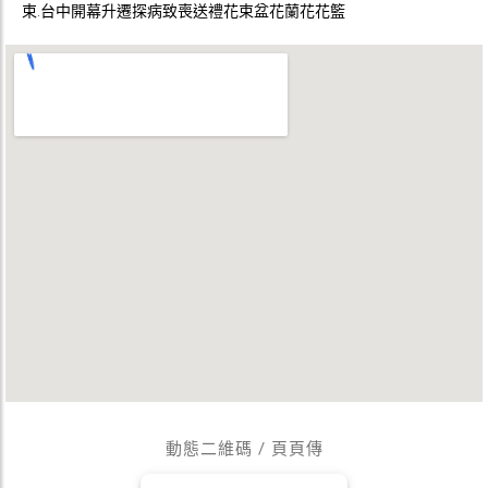
束.台中開幕升遷探病致喪送禮花束盆花蘭花花籃
動態二維碼 / 頁頁傳