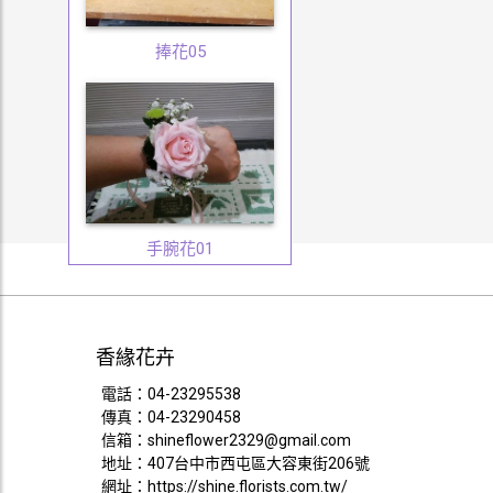
捧花05
手腕花01
香緣花卉
電話：
04-23295538
傳真：04-23290458
信箱：
shineflower2329@gmail.com
地址：407台中市西屯區大容東街206號
網址：
https://shine.florists.com.tw/